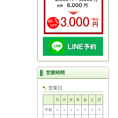
営業時間
営業日
月
火
水
木
金
土
日
午前
○
○
○
○
○
○
×